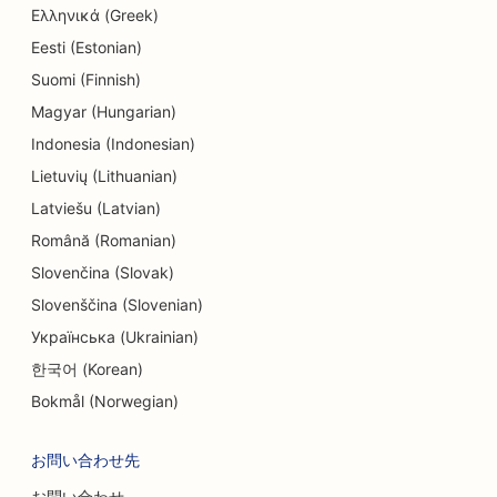
Ελληνικά (Greek)
Eesti (Estonian)
Suomi (Finnish)
Magyar (Hungarian)
Indonesia (Indonesian)
Lietuvių (Lithuanian)
Latviešu (Latvian)
Română (Romanian)
Slovenčina (Slovak)
Slovenščina (Slovenian)
Українська (Ukrainian)
한국어 (Korean)
Bokmål (Norwegian)
お問い合わせ先
お問い合わせ