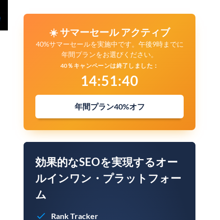
☀️ サマーセール アクティブ
40%サマーセールを実施中です。午後9時までに
年間プランをお選びください。
40％キャンペーンは終了しました：
14
:
51
:
39
年間プラン40%オフ
効果的なSEOを実現するオー
ルインワン・プラットフォー
ム
Rank Tracker