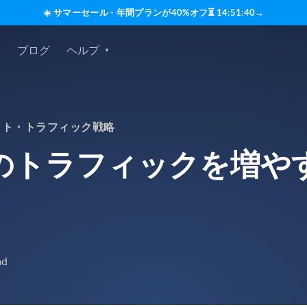
☀️ サマーセール - 年間プランが40%オフ
⏳
14
:
51
:
39
→
格
ブログ
ヘルプ
イト・トラフィック戦略
のトラフィックを増やす
ad