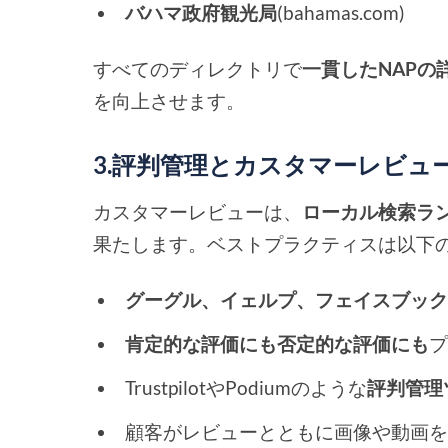
バハマ政府観光局
(bahamas.com)
すべてのディレクトリで
一貫したNAPの
を向上させます。
3.評判管理とカスタマーレビュ
カスタマーレビューは、
ローカル検索ラ
果たします。ベストプラクティスは以下
グーグル、イェルプ、フェイスブッ
肯定的な評価にも否定的な評価にも
TrustpilotやPodiumのような
評判管理
顧客がレビューとともに画像や動画