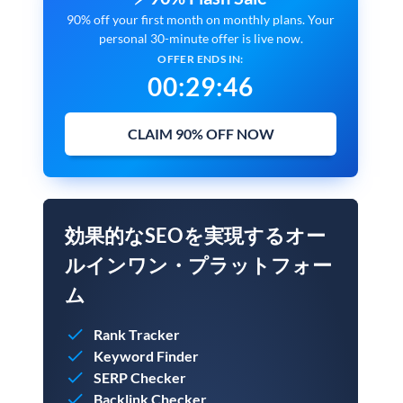
90% off your first month on monthly plans. Your
personal 30-minute offer is live now.
OFFER ENDS IN:
00
:
29
:
45
CLAIM 90% OFF NOW
効果的なSEOを実現するオー
ルインワン・プラットフォー
ム
Rank Tracker
Keyword Finder
SERP Checker
Backlink Checker