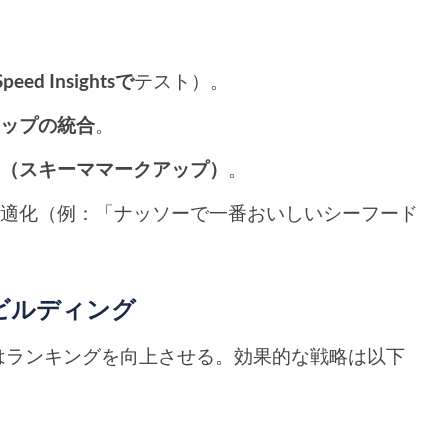
。
Speed Insightsで
テスト）。
マップの統合
。
タ
（スキーママークアップ）
。
最適化（例：「ナッソーで一番おいしいシーフード
ビルディング
はランキングを向上させる。効果的な戦略は以下
ー