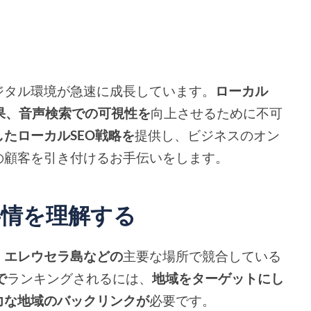
ジタル環境が急速に成長しています。
ローカル
結果、音声検索での可視性を
向上させるために不可
たローカルSEO戦略を
提供し、ビジネスのオン
の顧客を引き付けるお手伝いをします。
事情を理解する
、エレウセラ島などの
主要な場所で競合している
で
ランキングされるには、
地域をターゲットにし
力な地域のバックリンクが
必要です。