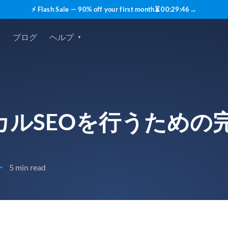
⚡ Flash Sale — 90% off your first month
⏳
00
:
29
:
45
→
格
ブログ
ヘルプ
カルSEOを行うための
5 min read
•