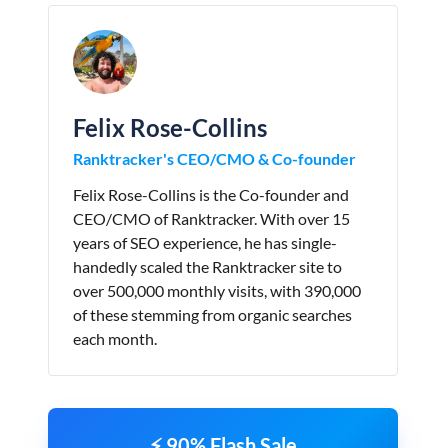
Felix Rose-Collins
Ranktracker's CEO/CMO & Co-founder
Felix Rose-Collins is the Co-founder and
CEO/CMO of Ranktracker. With over 15
years of SEO experience, he has single-
handedly scaled the Ranktracker site to
over 500,000 monthly visits, with 390,000
of these stemming from organic searches
each month.
⚡ 90% Flash Sale