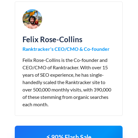
Felix Rose-Collins
Ranktracker's CEO/CMO & Co-founder
Felix Rose-Collins is the Co-founder and
CEO/CMO of Ranktracker. With over 15
years of SEO experience, he has single-
handedly scaled the Ranktracker site to
over 500,000 monthly visits, with 390,000
of these stemming from organic searches
each month.
⚡ 90% Flash Sale