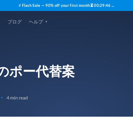
⚡ Flash Sale — 90% off your first month
⏳
00
:
29
:
45
→
格
ブログ
ヘルプ
高のポー代替案
4 min read
•