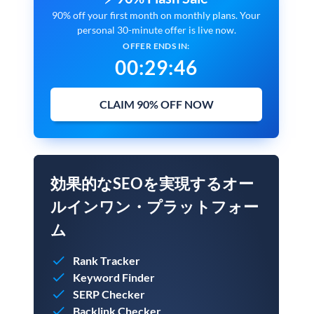
90% off your first month on monthly plans. Your
personal 30-minute offer is live now.
OFFER ENDS IN:
00
:
29
:
45
CLAIM 90% OFF NOW
効果的なSEOを実現するオー
ルインワン・プラットフォー
ム
Rank Tracker
Keyword Finder
SERP Checker
Backlink Checker