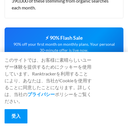
390,000 of these stemming from organic searches
each month.
⚡ 90% Flash Sale
90% off your first month on monthly plans. Your personal
30-minute offer is live now.
OFFER ENDS IN:
このサイトでは、お客様に素晴らしいユー
00
:
29
:
43
ザー体験を提供するためにクッキーを使用
しています。Ranktrackerを利用すること
により、あなたは、当社がCookieを使用す
CLAIM 90% OFF NOW
ることに同意したことになります。詳しく
は、当社の
プライバシー
ポリシーをご覧く
ださい。
効果的なSEOを実現するオールインワ
受入
ン・プラットフォーム