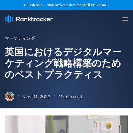
⚡ Flash Sale — 90% off your first month
⏳
00
:
29
:
43
→
マーケティング
英国におけるデジタルマー
ケティング戦略構築のため
のベストプラクティス
•
•
May 31, 2023
10 min read