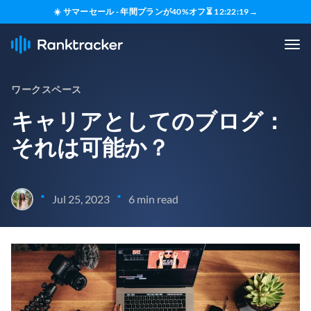
☀️ サマーセール - 年間プランが40%オフ
⏳
12
:
22
:
18
→
ワークスペース
キャリアとしてのブログ：
それは可能か？
•
•
Jul 25, 2023
6 min read