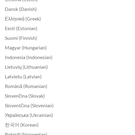
Dansk (Danish)
Ελληνικά (Greek)
Eesti (Estonian)
Suomi (Finnish)
Magyar (Hungarian)
Indonesia (Indonesian)
Lietuvių (Lithuanian)
Latviešu (Latvian)
Română (Romanian)
Slovenčina (Slovak)
Slovenščina (Slovenian)
Українська (Ukrainian)
한국어 (Korean)
Bokmål (Norwegian)