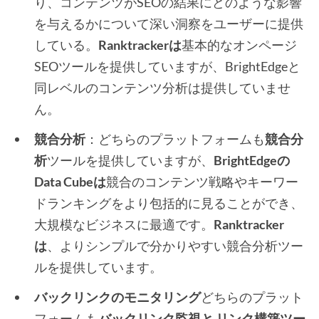
り、コンテンツがSEOの結果にどのような影響
を与えるかについて深い洞察をユーザーに提供
している。
Ranktrackerは
基本的なオンページ
SEOツールを提供していますが、BrightEdgeと
同レベルのコンテンツ分析は提供していませ
ん。
競合分析
：どちらのプラットフォームも
競合分
析
ツールを提供していますが、
BrightEdgeの
Data Cubeは
競合のコンテンツ戦略やキーワー
ドランキングをより包括的に見ることができ、
大規模なビジネスに最適です。
Ranktracker
は
、よりシンプルで分かりやすい競合分析ツー
ルを提供しています。
バックリンクのモニタリング
どちらのプラット
フォームも
バックリンク監視と
リンク構築ツー