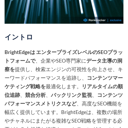
イントロ
BrightEdgeは
エンタープライズレベルのSEOプラッ
トフォームで
、企業やSEO専門家に
データ主導の洞
察を
提供し、検索エンジンの可視性を向上させ、キ
ーワードパフォーマンスを追跡し、
コンテンツマー
ケティング戦略を
最適化します。
リアルタイムの順
位追跡
、
競合分析
、
バックリンク監視
、
コンテンツ
パフォーマンスメトリクスなど
、高度なSEO機能を
幅広く提供しています。BrightEdgeは、複数の場所
やチャネルにまたがる複雑なSEO戦略を管理する必