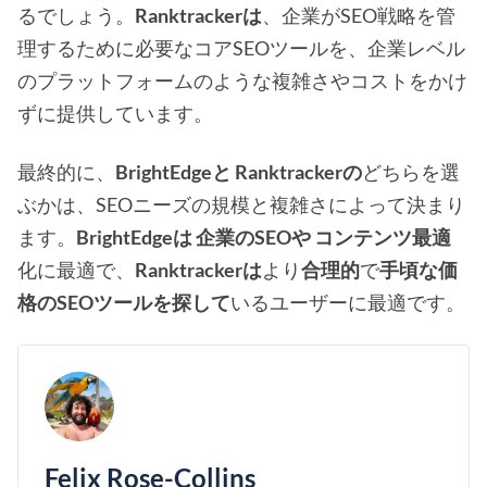
るでしょう。
Ranktrackerは
、企業がSEO戦略を管
理するために必要なコアSEOツールを、企業レベル
のプラットフォームのような複雑さやコストをかけ
ずに提供しています。
最終的に、
BrightEdgeと
Ranktrackerの
どちらを選
ぶかは、SEOニーズの規模と複雑さによって決まり
ます。
BrightEdgeは
企業のSEOや
コンテンツ最適
化に最適で、
Ranktrackerは
より
合理的
で
手頃な価
格のSEOツールを探して
いるユーザーに最適です。
Felix Rose-Collins