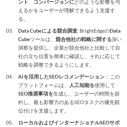
ント
、
コンバージョンに
どのような影響を与
えるかをユーザーが理解できるよう支援す
る。
Data Cubeによる競合調査
: BrightEdgeの
Data
Cube
ツールは、
競合他社の戦略に関する
深い
洞察を提供し、企業が競合他社と比較して自
社の立ち位置を簡単に確認し、それに応じて
戦略を調整できるようにします。
AIを活用したSEOレコメンデーション
：この
プラットフォームは、
人工知能を
使用して
SEO推奨事項を
生成し、ユーザーの時間を節
約し、最も影響力のあるSEOタスクの優先順
位付けを支援します。
ローカルおよびインターナショナルSEOサポ