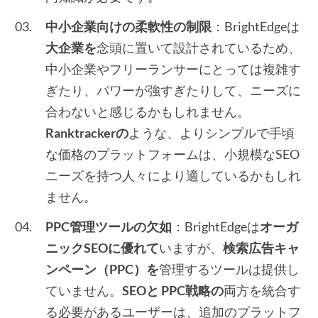
中小企業向けの柔軟性の制限
：BrightEdgeは
大企業を
念頭に置いて設計されているため、
中小企業やフリーランサーにとっては複雑す
ぎたり、パワーが強すぎたりして、ニーズに
合わないと感じるかもしれません。
Ranktrackerの
ような、よりシンプルで手頃
な価格のプラットフォームは、小規模なSEO
ニーズを持つ人々により適しているかもしれ
ません。
PPC管理ツールの欠如
：BrightEdgeは
オーガ
ニックSEOに優れて
いますが、
検索広告キャ
ンペーン（PPC）を
管理するツールは提供し
ていません。
SEOと
PPC戦略の
両方を統合す
る必要があるユーザーは、追加のプラットフ