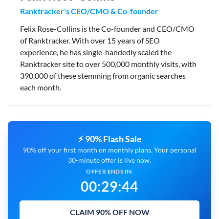
Ranktracker's CEO/CMO & Co-founder
Felix Rose-Collins is the Co-founder and CEO/CMO
of Ranktracker. With over 15 years of SEO
experience, he has single-handedly scaled the
Ranktracker site to over 500,000 monthly visits, with
390,000 of these stemming from organic searches
each month.
⚡ 90% Flash Sale
90% off your first month on monthly plans. Your personal
30-minute offer is live now.
OFFER ENDS IN:
00
:
29
:
43
CLAIM 90% OFF NOW