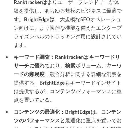
Ranktrackerは
よりユーザーフレンドリーな体
験を提供し、あらゆる規模のビジネスに最適で
す。
BrightEdgeは
、大規模なSEOオペレーショ
ン向けに、より複雑な機能を備えたエンタープ
ライズレベルのトラッキング用に設計されてい
ます。
キーワード調査
：
Ranktrackerは
キーワードリ
サーチに優れて
おり、
検索ボリューム
、
キーワ
ードの難易度
、競合分析に関する詳細な洞察を
提供する。
BrightEdgeも
キーワードインサイト
は提供するが、
コンテンツ
パフォーマンスに重
点を置いている。
コンテンツの最適化
：
BrightEdgeは
、
コンテン
ツのパフォーマンスと
最適化に重点を置いてお