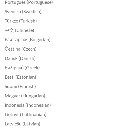
Português (Portuguese)
Svenska (Swedish)
Türkçe (Turkish)
中文 (Chinese)
Български (Bulgarian)
Čeština (Czech)
Dansk (Danish)
Ελληνικά (Greek)
Eesti (Estonian)
Suomi (Finnish)
Magyar (Hungarian)
Indonesia (Indonesian)
Lietuvių (Lithuanian)
Latviešu (Latvian)