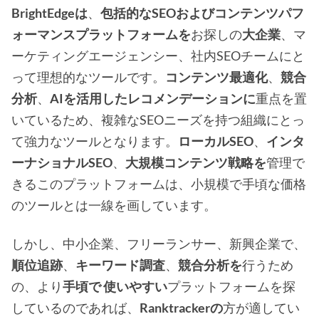
BrightEdgeは
、
包括的なSEOおよびコンテンツパフ
ォーマンスプラットフォームを
お探しの
大企業
、マ
ーケティングエージェンシー、社内SEOチームにと
って理想的なツールです。
コンテンツ最適化
、
競合
分析
、
AIを活用したレコメンデーションに
重点を置
いているため、複雑なSEOニーズを持つ組織にとっ
て強力なツールとなります。
ローカルSEO
、
インタ
ーナショナルSEO
、
大規模コンテンツ戦略を
管理で
きるこのプラットフォームは、小規模で手頃な価格
のツールとは一線を画しています。
しかし、中小企業、フリーランサー、新興企業で、
順位追跡
、
キーワード調査
、
競合分析を
行うため
の、より
手頃で
使いやすい
プラットフォームを探
しているのであれば、
Ranktrackerの
方が適してい