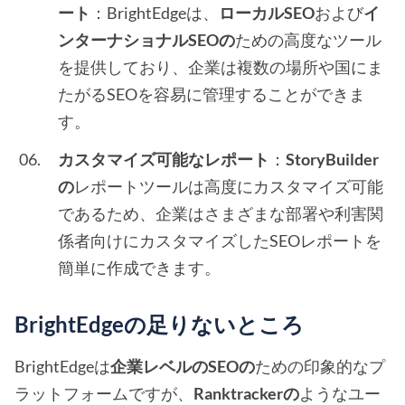
ート
：BrightEdgeは、
ローカルSEO
および
イ
ンターナショナルSEOの
ための高度なツール
を提供しており、企業は複数の場所や国にま
たがるSEOを容易に管理することができま
す。
カスタマイズ可能なレポート
：
StoryBuilder
の
レポートツールは高度にカスタマイズ可能
であるため、企業はさまざまな部署や利害関
係者向けにカスタマイズしたSEOレポートを
簡単に作成できます。
BrightEdgeの足りないところ
BrightEdgeは
企業レベルのSEOの
ための印象的なプ
ラットフォームですが、
Ranktrackerの
ようなユー