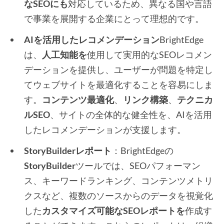
なSEOにも
対応しているため、異なる国や言語
で事業を展開する企業にとって理想的です。
AIを活用したレコメンデーション
BrightEdge
は、
人工知能を
使用して実用的なSEOレコメン
デーションを提供し、ユーザーが問題を特定し
てウェブサイトを最適化することを容易にしま
す。
コンテンツ最適化
、
リンク構築
、
テクニカ
ルSEO
、サイトの全体的な健全性を、AIを活用
したレコメンデーションが支援します。
StoryBuilderレポート
：BrightEdgeの
StoryBuilder
ツールでは、SEOパフォーマン
ス、キーワードランキング、コンテンツメトリ
クスなど、複数のソースからのデータを視覚化
した
カスタマイズ可能なSEOレポートを
作成す