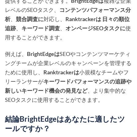
提供することができます。
BrightEdgeは
複雑な企業
レベルのSEOタスク、
コンテンツパフォーマンス分
析
、
競合調査に
対応し、
Ranktrackerは
日々の順位
追跡
、
キーワード調査
、
オンページSEOタスクに
使
用することができます。
例えば、
BrightEdgeは
SEOやコンテンツマーケティ
ングチームが企業レベルのキャンペーンを管理する
ために使用し、
Ranktrackerは
小規模なチームやフ
リーランサーが
キーワードパフォーマンスの追跡や
新しいキーワード機会の発見など
、より集中的な
SEOタスクに使用することができます。
結論BrightEdgeはあなたに適したツ
ールですか？