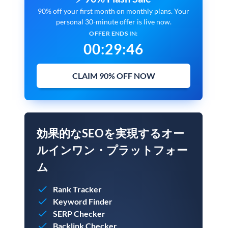
90% off your first month on monthly plans. Your
personal 30-minute offer is live now.
OFFER ENDS IN:
00
:
29
:
45
CLAIM 90% OFF NOW
効果的なSEOを実現するオー
ルインワン・プラットフォー
ム
Rank Tracker
Keyword Finder
SERP Checker
Backlink Checker