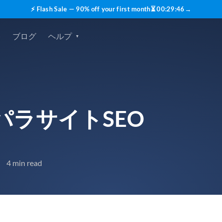
⚡ Flash Sale — 90% off your first month
⏳
00
:
29
:
45
→
格
ブログ
ヘルプ
パラサイトSEO
4 min read
•