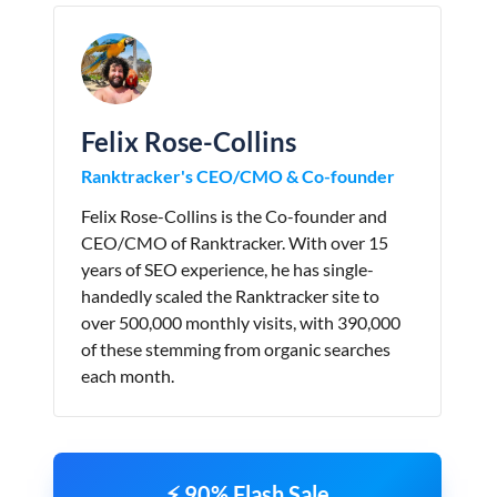
Felix Rose-Collins
Ranktracker's CEO/CMO & Co-founder
Felix Rose-Collins is the Co-founder and
CEO/CMO of Ranktracker. With over 15
years of SEO experience, he has single-
handedly scaled the Ranktracker site to
over 500,000 monthly visits, with 390,000
of these stemming from organic searches
each month.
⚡ 90% Flash Sale