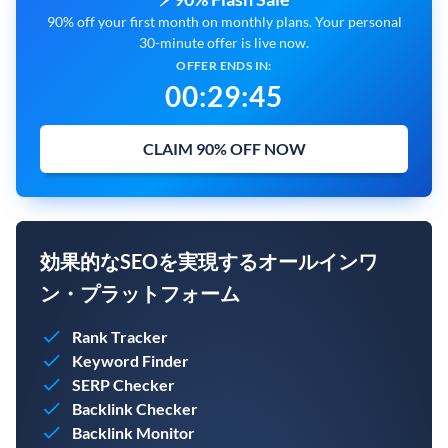
90% off your first month on monthly plans. Your personal
30-minute offer is live now.
OFFER ENDS IN:
00
:
29
:
44
CLAIM 90% OFF NOW
効果的なSEOを実現するオールインワ
ン・プラットフォーム
Rank Tracker
Keyword Finder
SERP Checker
Backlink Checker
Backlink Monitor