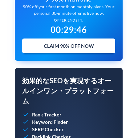
90% off your first month on monthly plans. Your
personal 30-minute offer is live now.
OFFER ENDS IN:
00
:
29
:
45
CLAIM 90% OFF NOW
効果的なSEOを実現するオー
ルインワン・プラットフォー
ム
Rank Tracker
Keyword Finder
SERP Checker
Backlink Checker