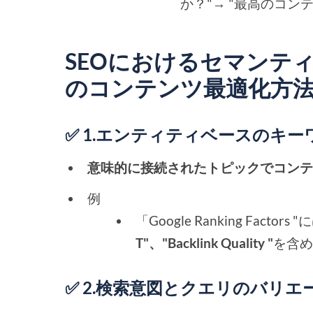
か？"→ "最高のコン
SEOにおけるセマンテ
のコンテンツ最適化方
✅ 1.エンティティベースのキ
意味的に接続されたトピックでコン
例
「Google Ranking Factors 
T"、"Backlink Quality "
を含
✅ 2.検索意図とクエリのバリ