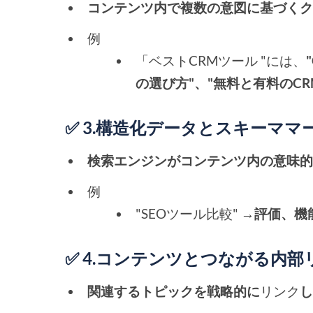
コンテンツ内で複数の意図に基づく
例
「ベストCRMツール "には、
の選び方"、"無料と有料のCRM
✅ 3.構造化データとスキーマ
検索エンジンがコンテンツ内の意味
例
"SEOツール比較" →
評価、機能
✅ 4.コンテンツとつながる内
関連するトピックを戦略的に
リンク