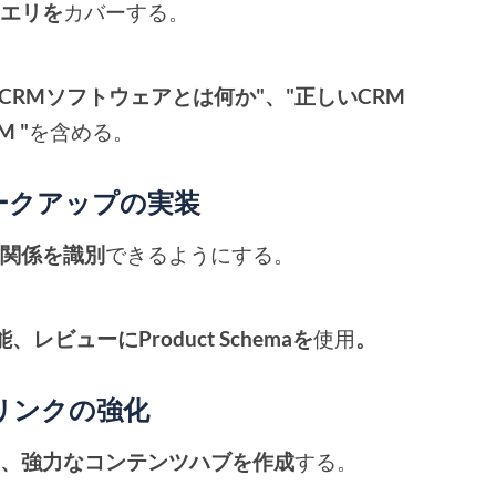
クエリを
カバーする。
"CRMソフトウェアとは何か"、"正しいCRM
 "
を含める。
マークアップの実装
的関係を識別
できるようにする。
、レビューにProduct Schemaを
使用
。
部リンクの強化
し、強力なコンテンツハブを作成
する。