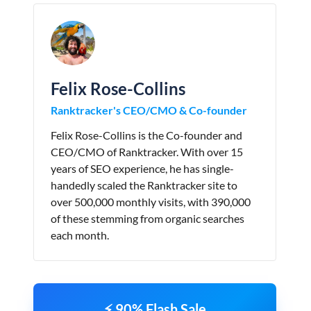
Felix Rose-Collins
Ranktracker's CEO/CMO & Co-founder
Felix Rose-Collins is the Co-founder and
CEO/CMO of Ranktracker. With over 15
years of SEO experience, he has single-
handedly scaled the Ranktracker site to
over 500,000 monthly visits, with 390,000
of these stemming from organic searches
each month.
⚡ 90% Flash Sale