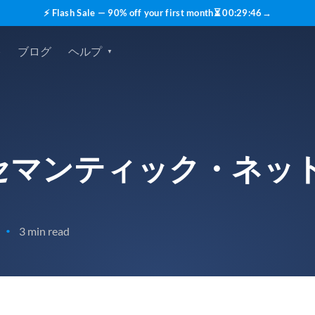
⚡ Flash Sale — 90% off your first month
⏳
00
:
29
:
45
→
格
ブログ
ヘルプ
るセマンティック・ネッ
3 min read
•