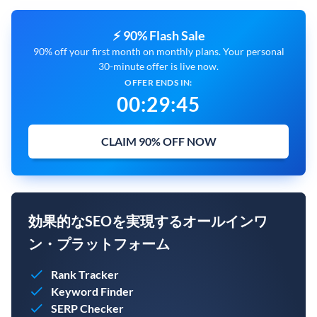
⚡ 90% Flash Sale
90% off your first month on monthly plans. Your personal
30-minute offer is live now.
OFFER ENDS IN:
00
:
29
:
43
CLAIM 90% OFF NOW
効果的なSEOを実現するオールインワ
ン・プラットフォーム
Rank Tracker
Keyword Finder
SERP Checker