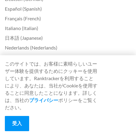
Español (Spanish)
Français (French)
Italiano (Italian)
日本語 (Japanese)
Nederlands (Nederlands)
Polski (Polish)
このサイトでは、お客様に素晴らしいユー
Português (Portuguese)
ザー体験を提供するためにクッキーを使用
Svenska (Swedish)
しています。Ranktrackerを利用すること
により、あなたは、当社がCookieを使用す
Türkçe (Turkish)
ることに同意したことになります。詳しく
中文 (Chinese)
は、当社の
プライバシー
ポリシーをご覧く
Български (Bulgarian)
ださい。
Čeština (Czech)
受入
Dansk (Danish)
Ελληνικά (Greek)