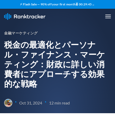
⚡ Flash Sale — 90% off your first month
⏳
00
:
29
:
43
→
金融マーケティング
税金の最適化とパーソナ
ル・ファイナンス・マーケ
ティング：財政に詳しい消
費者にアプローチする効果
的な戦略
•
•
Oct 31, 2024
12 min read