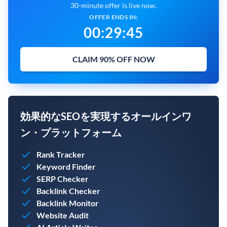
30-minute offer is live now.
OFFER ENDS IN:
00
:
29
:
43
CLAIM 90% OFF NOW
効果的なSEOを実現するオールインワ
ン・プラットフォーム
Rank Tracker
Keyword Finder
SERP Checker
Backlink Checker
Backlink Monitor
Website Audit