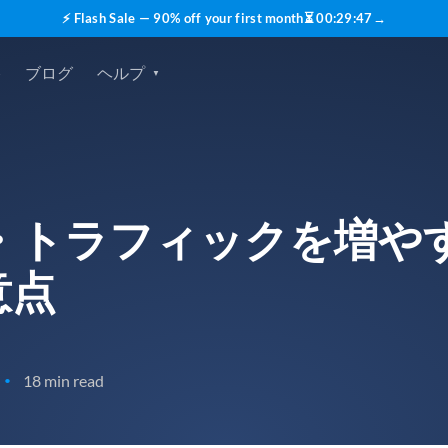
⚡ Flash Sale — 90% off your first month
⏳
00
:
29
:
45
→
格
ブログ
ヘルプ
・トラフィックを増や
意点
18 min read
•