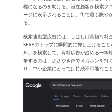
標になるのを助ける。潜在顧客が検索クエ
ージに表示されることは、街で最も賑や
る。
検索連動型広告には、しばしば高額な料
SERPのトップに瞬間的に押し上げるこ
ル」を検索して、有料広告が占める一等
争するのは、ささやき声でメガホンを打
り、中小企業にとっては持続不可能なこ