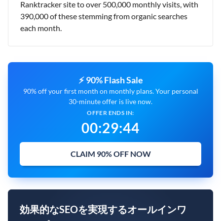
Ranktracker site to over 500,000 monthly visits, with
390,000 of these stemming from organic searches
each month.
⚡ 90% Flash Sale
90% off your first month on monthly plans. Your personal
30-minute offer is live now.
OFFER ENDS IN:
00
:
29
:
43
CLAIM 90% OFF NOW
効果的なSEOを実現するオールインワ