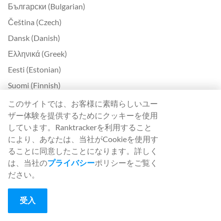
Български (Bulgarian)
Čeština (Czech)
Dansk (Danish)
Ελληνικά (Greek)
Eesti (Estonian)
Suomi (Finnish)
Magyar (Hungarian)
このサイトでは、お客様に素晴らしいユー
ザー体験を提供するためにクッキーを使用
Indonesia (Indonesian)
しています。Ranktrackerを利用すること
Lietuvių (Lithuanian)
により、あなたは、当社がCookieを使用す
Latviešu (Latvian)
ることに同意したことになります。詳しく
は、当社の
プライバシー
ポリシーをご覧く
Română (Romanian)
ださい。
Slovenčina (Slovak)
Slovenščina (Slovenian)
受入
Українська (Ukrainian)