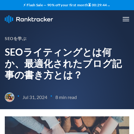
⚡ Flash Sale — 90% off your first month
⏳
00
:
29
:
43
→
SEOを学ぶ
SEOライティングとは何
か、最適化されたブログ記
事の書き方とは？
•
•
Jul 31, 2024
8 min read