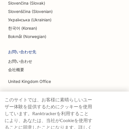
Slovenčina (Slovak)
Slovenščina (Slovenian)
Українська (Ukrainian)
한국어 (Korean)
Bokmål (Norwegian)
お問い合わせ先
お問い合わせ
会社概要
United Kingdom Office
Ranktracker Ltd
このサイトでは、お客様に素晴らしいユー
144A Clerkenwell Rd
London, EC1R 5DF
ザー体験を提供するためにクッキーを使用
Company No: 08820809
しています。Ranktrackerを利用すること
felix@ranktracker.com
により、あなたは、当社がCookieを使用す
ることに同意したことになります。詳しく