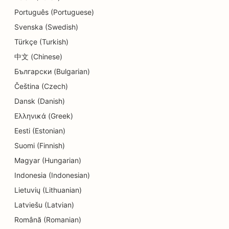
Português (Portuguese)
Svenska (Swedish)
Türkçe (Turkish)
中文 (Chinese)
Български (Bulgarian)
Čeština (Czech)
Dansk (Danish)
Ελληνικά (Greek)
Eesti (Estonian)
Suomi (Finnish)
Magyar (Hungarian)
Indonesia (Indonesian)
Lietuvių (Lithuanian)
Latviešu (Latvian)
Română (Romanian)