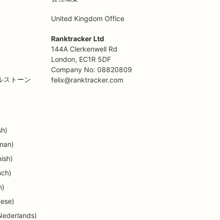
United Kingdom Office
Ranktracker Ltd
144A Clerkenwell Rd
London, EC1R 5DF
Company No: 08820809
ルストーン
felix@ranktracker.com
sh)
man)
ish)
nch)
n)
ese)
Nederlands)