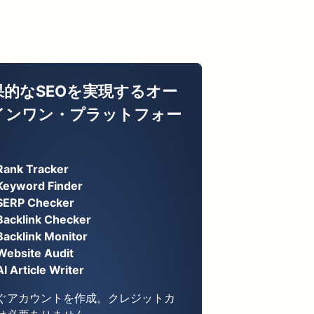
果的なSEOを実現するオー
インワン・プラットフォー
Rank Tracker
Keyword Finder
SERP Checker
Backlink Checker
Backlink Monitor
Website Audit
AI Article Writer
ぐアカウントを作成。クレジットカ