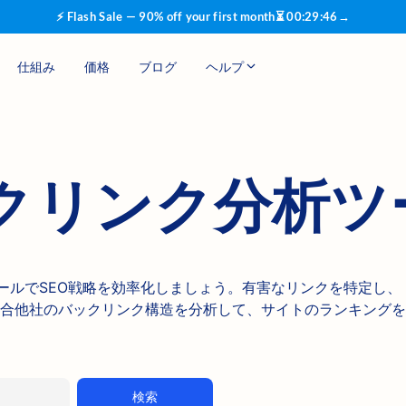
⚡ Flash Sale — 90% off your first month
⏳
00
:
29
:
45
→
仕組み
価格
ブログ
ヘルプ
クリンク分析ツ
分析ツールでSEO戦略を効率化しましょう。有害なリンクを特定し、
合他社のバックリンク構造を分析して、サイトのランキングを
検索