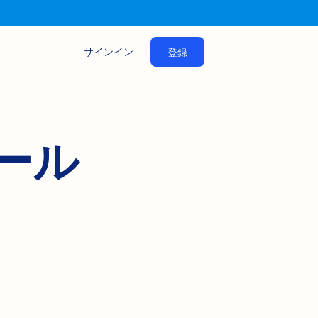
サインイン
登録
ール