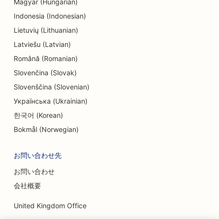
Magyar (Hungarian)
Indonesia (Indonesian)
Lietuvių (Lithuanian)
Latviešu (Latvian)
Română (Romanian)
Slovenčina (Slovak)
Slovenščina (Slovenian)
Українська (Ukrainian)
한국어 (Korean)
Bokmål (Norwegian)
お問い合わせ先
お問い合わせ
会社概要
United Kingdom Office