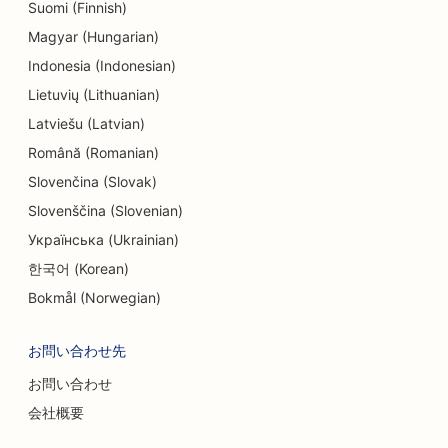
Suomi (Finnish)
Magyar (Hungarian)
Indonesia (Indonesian)
Lietuvių (Lithuanian)
Latviešu (Latvian)
Română (Romanian)
Slovenčina (Slovak)
Slovenščina (Slovenian)
Українська (Ukrainian)
한국어 (Korean)
Bokmål (Norwegian)
お問い合わせ先
お問い合わせ
会社概要