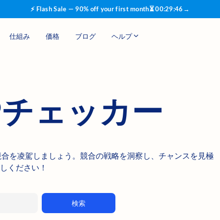
⚡ Flash Sale — 90% off your first month
⏳
00
:
29
:
45
→
仕組み
価格
ブログ
ヘルプ
Pチェッカー
ッカーで競合を凌駕しましょう。競合の戦略を洞察し、チャンスを見極
試しください！
検索