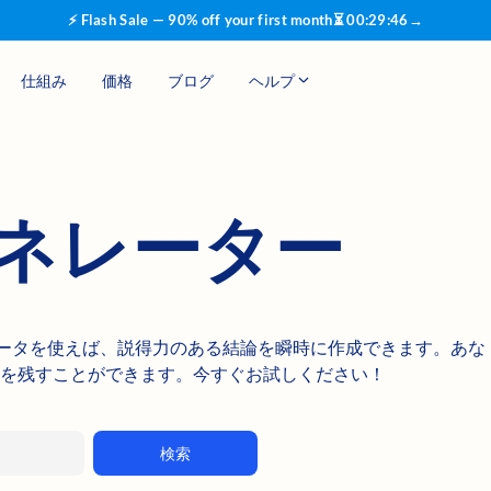
⚡ Flash Sale — 90% off your first month
⏳
00
:
29
:
45
→
仕組み
価格
ブログ
ヘルプ
ェネレーター
ェネレータを使えば、説得力のある結論を瞬時に作成できます。あな
を残すことができます。今すぐお試しください！
検索