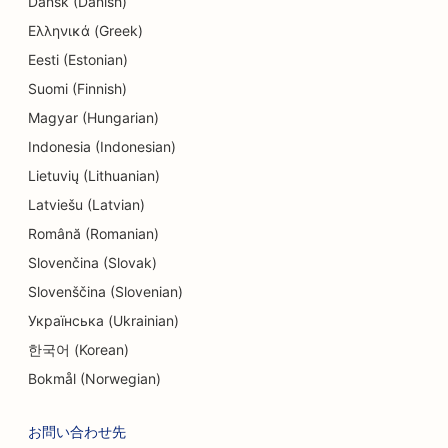
Dansk (Danish)
Ελληνικά (Greek)
Eesti (Estonian)
Suomi (Finnish)
Magyar (Hungarian)
Indonesia (Indonesian)
Lietuvių (Lithuanian)
Latviešu (Latvian)
Română (Romanian)
Slovenčina (Slovak)
Slovenščina (Slovenian)
Українська (Ukrainian)
한국어 (Korean)
Bokmål (Norwegian)
お問い合わせ先