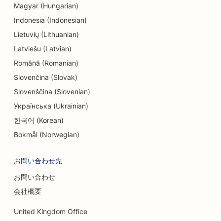
Magyar (Hungarian)
Indonesia (Indonesian)
Lietuvių (Lithuanian)
Latviešu (Latvian)
Română (Romanian)
Slovenčina (Slovak)
Slovenščina (Slovenian)
Українська (Ukrainian)
한국어 (Korean)
Bokmål (Norwegian)
お問い合わせ先
お問い合わせ
会社概要
United Kingdom Office