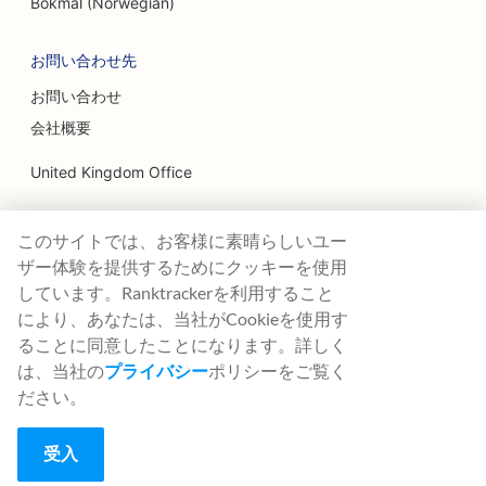
Bokmål (Norwegian)
お問い合わせ先
お問い合わせ
会社概要
United Kingdom Office
Ranktracker Ltd
このサイトでは、お客様に素晴らしいユー
144A Clerkenwell Rd
London, EC1R 5DF
ザー体験を提供するためにクッキーを使用
Company No: 08820809
しています。Ranktrackerを利用すること
felix@ranktracker.com
により、あなたは、当社がCookieを使用す
ることに同意したことになります。詳しく
は、当社の
プライバシー
ポリシーをご覧く
ださい。
2015 -
2026
© Ranktracker. All Rights Reserved.
受入