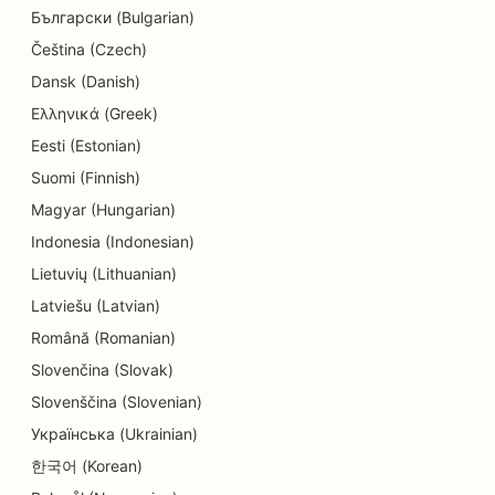
Български (Bulgarian)
Čeština (Czech)
Dansk (Danish)
Ελληνικά (Greek)
Eesti (Estonian)
Suomi (Finnish)
Magyar (Hungarian)
Indonesia (Indonesian)
Lietuvių (Lithuanian)
Latviešu (Latvian)
Română (Romanian)
Slovenčina (Slovak)
Slovenščina (Slovenian)
Українська (Ukrainian)
한국어 (Korean)