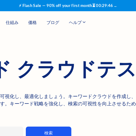
⚡ Flash Sale — 90% off your first month
⏳
00
:
29
:
45
→
仕組み
価格
ブログ
ヘルプ
ド クラウドテ
を可視化し、最適化しましょう。キーワードクラウドを作成し、
す。キーワード戦略を強化し、検索の可視性を向上させるため
検索