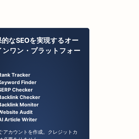
果的なSEOを実現するオー
インワン・プラットフォー
Rank Tracker
Keyword Finder
SERP Checker
Backlink Checker
Backlink Monitor
Website Audit
AI Article Writer
ぐアカウントを作成。クレジットカ