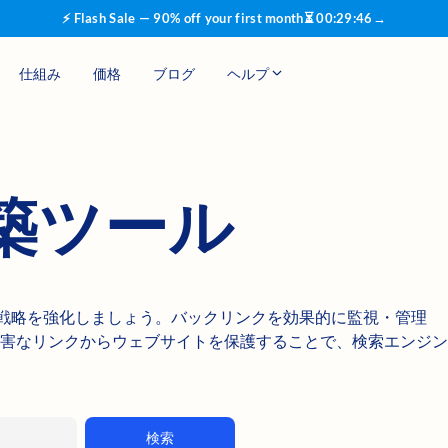
⚡ Flash Sale — 90% off your first month
⏳
00
:
29
:
45
→
仕組み
価格
ブログ
ヘルプ
築ツール
でSEO戦略を強化しましょう。バックリンクを効果的に監視・管理
害なリンクからウェブサイトを保護することで、検索エンジン
検索