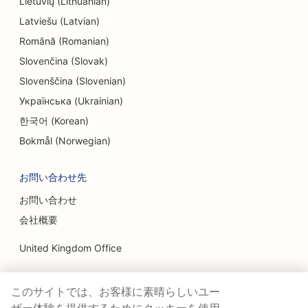
Lietuvių (Lithuanian)
Latviešu (Latvian)
Română (Romanian)
Slovenčina (Slovak)
Slovenščina (Slovenian)
Українська (Ukrainian)
한국어 (Korean)
Bokmål (Norwegian)
お問い合わせ先
お問い合わせ
会社概要
United Kingdom Office
Ranktracker Ltd
このサイトでは、お客様に素晴らしいユー
144A Clerkenwell Rd
London, EC1R 5DF
ザー体験を提供するためにクッキーを使用