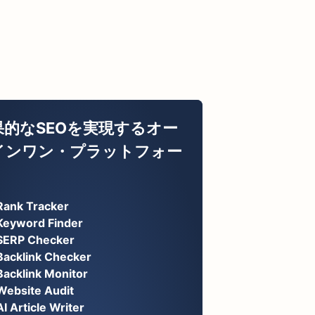
果的なSEOを実現するオー
インワン・プラットフォー
Rank Tracker
Keyword Finder
SERP Checker
Backlink Checker
Backlink Monitor
Website Audit
AI Article Writer