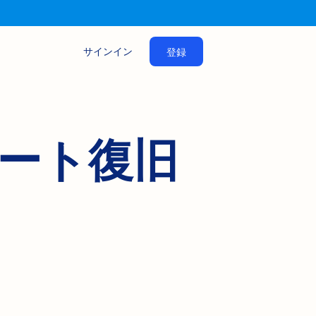
サインイン
登録
デート復旧