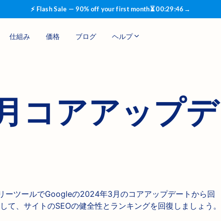
⚡ Flash Sale — 90% off your first month
⏳
00
:
29
:
45
→
仕組み
価格
ブログ
ヘルプ
年3月コアアップ
カバリーツールでGoogleの2024年3月のコアアップデートから回
して、サイトのSEOの健全性とランキングを回復しましょう。