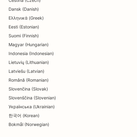
Čeština (Czech)
Dansk (Danish)
Ελληνικά (Greek)
Eesti (Estonian)
Suomi (Finnish)
Magyar (Hungarian)
Indonesia (Indonesian)
Lietuvių (Lithuanian)
Latviešu (Latvian)
Română (Romanian)
Slovenčina (Slovak)
Slovenščina (Slovenian)
Українська (Ukrainian)
한국어 (Korean)
Bokmål (Norwegian)