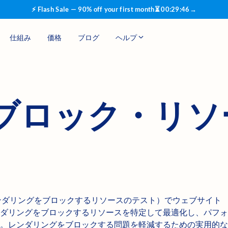
⚡ Flash Sale — 90% off your first month
⏳
00
:
29
:
45
→
仕組み
価格
ブログ
ヘルプ
ブロック・リソ
es Test（レンダリングをブロックするリソースのテスト）でウェブサイト
ダリングをブロックするリソースを特定して最適化し、パフォ
。レンダリングをブロックする問題を軽減するための実用的な