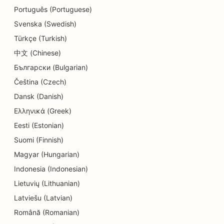
Português (Portuguese)
Svenska (Swedish)
Türkçe (Turkish)
中文 (Chinese)
Български (Bulgarian)
Čeština (Czech)
Dansk (Danish)
Ελληνικά (Greek)
Eesti (Estonian)
Suomi (Finnish)
Magyar (Hungarian)
Indonesia (Indonesian)
Lietuvių (Lithuanian)
Latviešu (Latvian)
Română (Romanian)