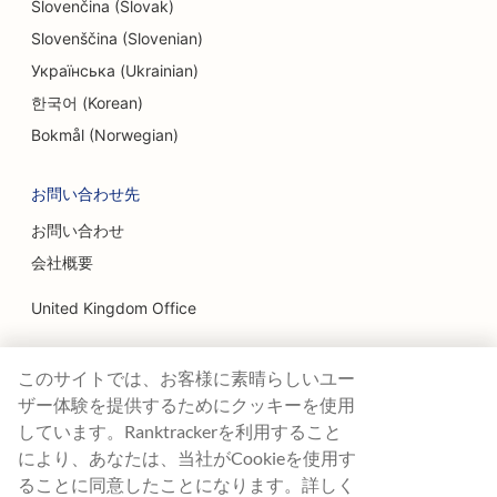
Slovenčina (Slovak)
Slovenščina (Slovenian)
Українська (Ukrainian)
한국어 (Korean)
Bokmål (Norwegian)
お問い合わせ先
お問い合わせ
会社概要
United Kingdom Office
Ranktracker Ltd
このサイトでは、お客様に素晴らしいユー
144A Clerkenwell Rd
London, EC1R 5DF
ザー体験を提供するためにクッキーを使用
Company No: 08820809
しています。Ranktrackerを利用すること
felix@ranktracker.com
により、あなたは、当社がCookieを使用す
ることに同意したことになります。詳しく