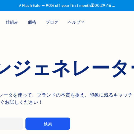
⚡ Flash Sale — 90% off your first month
⏳
00
:
29
:
45
→
仕組み
価格
ブログ
ヘルプ
ンジェネレータ
ジェネレータを使って、ブランドの本質を捉え、印象に残るキャッチ
ぐお試しください！
検索