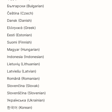
Български (Bulgarian)
Čeština (Czech)
Dansk (Danish)
Ελληνικά (Greek)
Eesti (Estonian)
Suomi (Finnish)
Magyar (Hungarian)
Indonesia (Indonesian)
Lietuvių (Lithuanian)
Latviešu (Latvian)
Română (Romanian)
Slovenčina (Slovak)
Slovenščina (Slovenian)
Українська (Ukrainian)
한국어 (Korean)