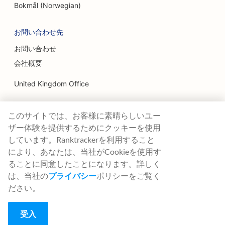
Bokmål (Norwegian)
お問い合わせ先
お問い合わせ
会社概要
United Kingdom Office
Ranktracker Ltd
このサイトでは、お客様に素晴らしいユー
144A Clerkenwell Rd
London, EC1R 5DF
ザー体験を提供するためにクッキーを使用
Company No: 08820809
しています。Ranktrackerを利用すること
felix@ranktracker.com
により、あなたは、当社がCookieを使用す
ることに同意したことになります。詳しく
は、当社の
プライバシー
ポリシーをご覧く
ださい。
2015 -
2026
© Ranktracker. All Rights Reserved.
受入