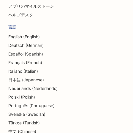
アプリのマイルストーン
ヘルプデスク
言語
English (English)
Deutsch (German)
Español (Spanish)
Français (French)
Italiano (Italian)
日本語 (Japanese)
Nederlands (Nederlands)
Polski (Polish)
Português (Portuguese)
Svenska (Swedish)
Türkçe (Turkish)
中文 (Chinese)