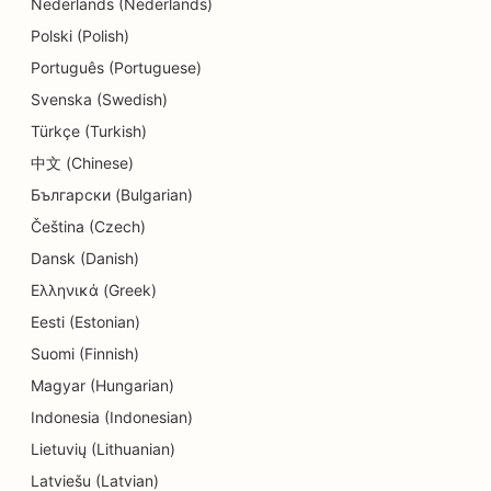
Nederlands (Nederlands)
Polski (Polish)
Português (Portuguese)
Svenska (Swedish)
Türkçe (Turkish)
中文 (Chinese)
Български (Bulgarian)
Čeština (Czech)
Dansk (Danish)
Ελληνικά (Greek)
Eesti (Estonian)
Suomi (Finnish)
Magyar (Hungarian)
Indonesia (Indonesian)
Lietuvių (Lithuanian)
Latviešu (Latvian)