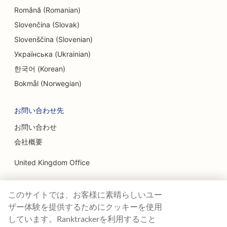
Română (Romanian)
Slovenčina (Slovak)
Slovenščina (Slovenian)
Українська (Ukrainian)
한국어 (Korean)
Bokmål (Norwegian)
お問い合わせ先
お問い合わせ
会社概要
United Kingdom Office
Ranktracker Ltd
このサイトでは、お客様に素晴らしいユー
144A Clerkenwell Rd
London, EC1R 5DF
ザー体験を提供するためにクッキーを使用
Company No: 08820809
しています。Ranktrackerを利用すること
felix@ranktracker.com