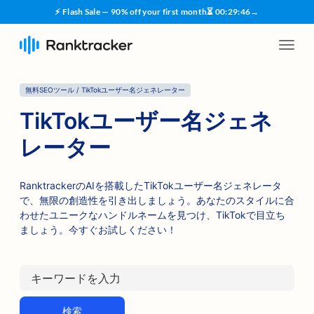
⚡ Flash Sale — 90% off your first month
⏳
00
:
29
:
45
→
無料SEOツール / TikTokユーザー名ジェネレーター
TikTokユーザー名ジェネ
レーター
RanktrackerのAIを搭載したTikTokユーザー名ジェネレータ
で、無限の創造性を引き出しましょう。あなたのスタイルに合
わせたユニークなハンドルネームを見つけ、TikTokで目立ち
ましょう。今すぐお試しください！
検索