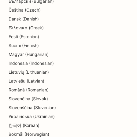
Български (Bulgarian)
Čeština (Czech)
Dansk (Danish)
Ελληνικά (Greek)
Eesti (Estonian)
Suomi (Finnish)
Magyar (Hungarian)
Indonesia (Indonesian)
Lietuvių (Lithuanian)
Latviešu (Latvian)
Română (Romanian)
Slovenčina (Slovak)
Slovenščina (Slovenian)
Українська (Ukrainian)
한국어 (Korean)
Bokmål (Norwegian)