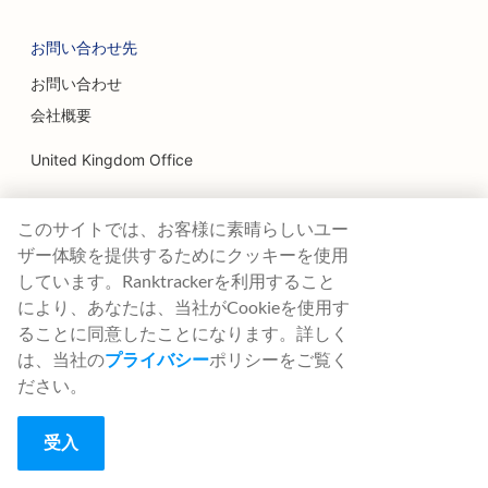
お問い合わせ先
お問い合わせ
会社概要
United Kingdom Office
Ranktracker Ltd
このサイトでは、お客様に素晴らしいユー
144A Clerkenwell Rd
London, EC1R 5DF
ザー体験を提供するためにクッキーを使用
Company No: 08820809
しています。Ranktrackerを利用すること
felix@ranktracker.com
により、あなたは、当社がCookieを使用す
ることに同意したことになります。詳しく
は、当社の
プライバシー
ポリシーをご覧く
ださい。
2015 -
2026
© Ranktracker. All Rights Reserved.
受入