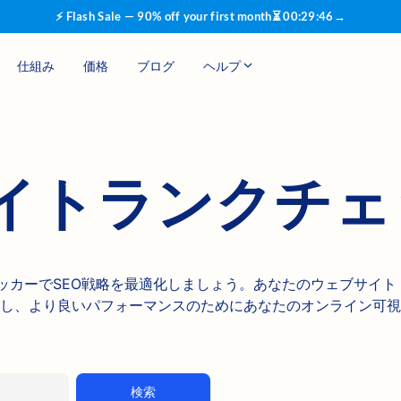
⚡ Flash Sale — 90% off your first month
⏳
00
:
29
:
45
→
仕組み
価格
ブログ
ヘルプ
イトランクチェ
クチェッカーでSEO戦略を最適化しましょう。あなたのウェブサイト
し、より良いパフォーマンスのためにあなたのオンライン可視
検索