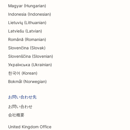
Magyar (Hungarian)
Indonesia (Indonesian)
Lietuvių (Lithuanian)
Latviešu (Latvian)
Română (Romanian)
Slovenčina (Slovak)
Slovenščina (Slovenian)
Українська (Ukrainian)
한국어 (Korean)
Bokmål (Norwegian)
お問い合わせ先
お問い合わせ
会社概要
United Kingdom Office