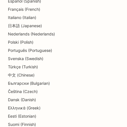
Español (Spanish)
Français (French)
Italiano (Italian)
日本語 (Japanese)
Nederlands (Nederlands)
Polski (Polish)
Português (Portuguese)
Svenska (Swedish)
Türkçe (Turkish)
中文 (Chinese)
Български (Bulgarian)
Čeština (Czech)
Dansk (Danish)
Ελληνικά (Greek)
Eesti (Estonian)
Suomi (Finnish)