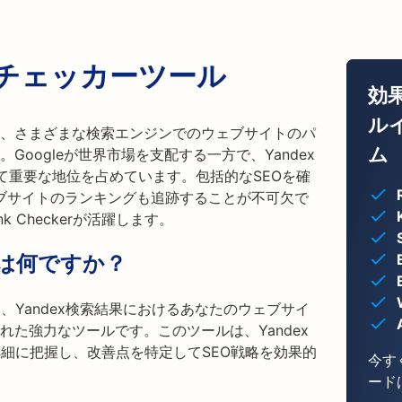
クチェッカーツール
効
ル
は、さまざまな検索エンジンでのウェブサイトのパ
ム
oogleが世界市場を支配する一方で、Yandex
て重要な地位を占めています。包括的なSEOを確
ェブサイトのランキングも追跡することが不可欠で
ank Checkerが活躍します。
erとは何ですか？
heckerは、Yandex検索結果におけるあなたのウェブサイ
た強力なツールです。このツールは、Yandex
詳細に把握し、改善点を特定してSEO戦略を効果的
今す
ード