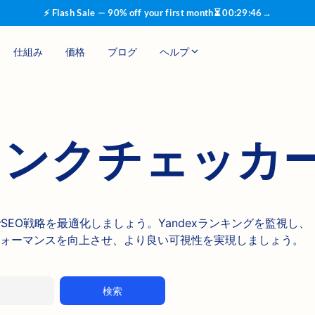
⚡ Flash Sale — 90% off your first month
⏳
00
:
29
:
45
→
仕組み
価格
ブログ
ヘルプ
xランクチェッカ
CheckerでSEO戦略を最適化しましょう。Yandexランキングを監視し、
ォーマンスを向上させ、より良い可視性を実現しましょう。
検索