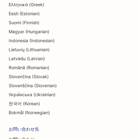
Ελληνικά (Greek)
Eesti (Estonian)
Suomi (Finnish)
Magyar (Hungarian)
Indonesia (Indonesian)
Lietuvių (Lithuanian)
Latviešu (Latvian)
Română (Romanian)
Slovenčina (Slovak)
Slovenščina (Slovenian)
Українська (Ukrainian)
한국어 (Korean)
Bokmål (Norwegian)
お問い合わせ先