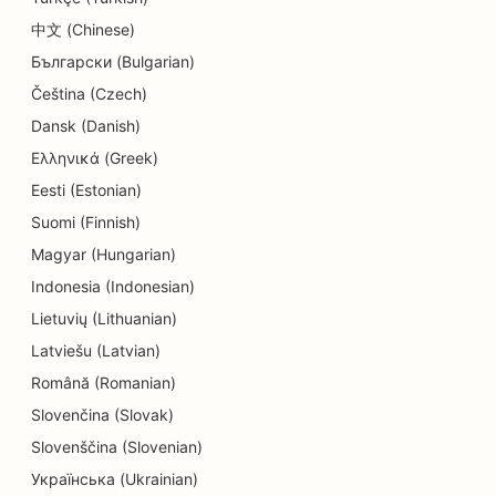
中文 (Chinese)
Български (Bulgarian)
Čeština (Czech)
Dansk (Danish)
Ελληνικά (Greek)
Eesti (Estonian)
Suomi (Finnish)
Magyar (Hungarian)
Indonesia (Indonesian)
Lietuvių (Lithuanian)
Latviešu (Latvian)
Română (Romanian)
Slovenčina (Slovak)
Slovenščina (Slovenian)
Українська (Ukrainian)