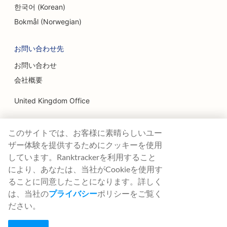
한국어 (Korean)
Bokmål (Norwegian)
お問い合わせ先
お問い合わせ
会社概要
United Kingdom Office
Ranktracker Ltd
このサイトでは、お客様に素晴らしいユー
144A Clerkenwell Rd
London, EC1R 5DF
ザー体験を提供するためにクッキーを使用
Company No: 08820809
しています。Ranktrackerを利用すること
felix@ranktracker.com
により、あなたは、当社がCookieを使用す
ることに同意したことになります。詳しく
は、当社の
プライバシー
ポリシーをご覧く
ださい。
2015 -
2026
© Ranktracker. All Rights Reserved.