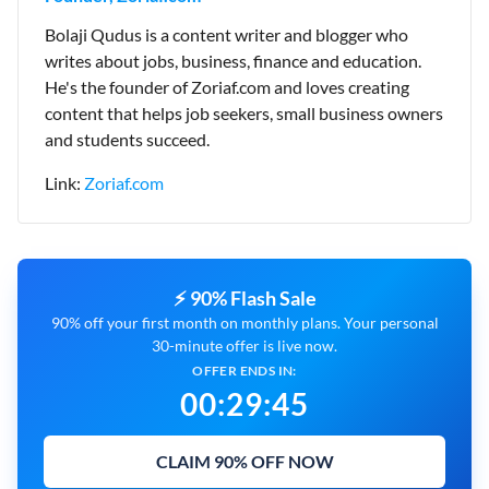
Bolaji Qudus is a content writer and blogger who
writes about jobs, business, finance and education.
He's the founder of Zoriaf.com and loves creating
content that helps job seekers, small business owners
and students succeed.
Link:
Zoriaf.com
⚡ 90% Flash Sale
90% off your first month on monthly plans. Your personal
30-minute offer is live now.
OFFER ENDS IN:
00
:
29
:
44
CLAIM 90% OFF NOW