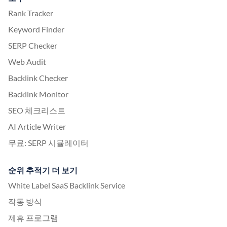
Rank Tracker
Keyword Finder
SERP Checker
Web Audit
Backlink Checker
Backlink Monitor
SEO 체크리스트
AI Article Writer
무료: SERP 시뮬레이터
순위 추적기 더 보기
White Label SaaS Backlink Service
작동 방식
제휴 프로그램