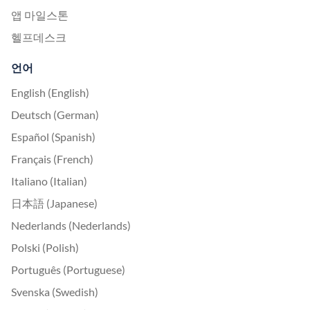
앱 마일스톤
헬프데스크
언어
English (English)
Deutsch (German)
Español (Spanish)
Français (French)
Italiano (Italian)
日本語 (Japanese)
Nederlands (Nederlands)
Polski (Polish)
Português (Portuguese)
Svenska (Swedish)