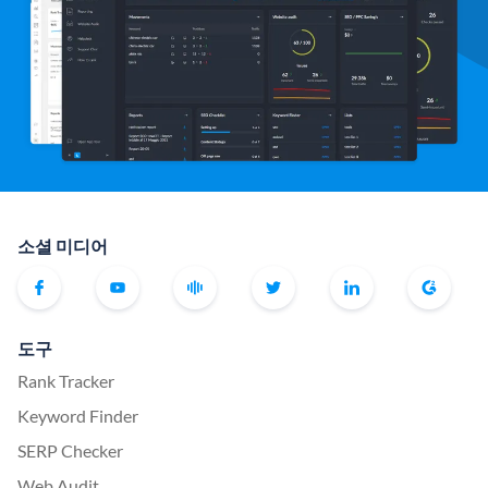
소셜 미디어
도구
Rank Tracker
Keyword Finder
SERP Checker
Web Audit