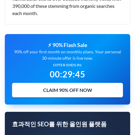
390,000 of these stemming from organic searches
each month.
⚡ 90% Flash Sale
90% off your first month on monthly plans. Your personal
30-minute offer is live now.
OFFER ENDS IN:
00
:
29
:
44
CLAIM 90% OFF NOW
효과적인 SEO를 위한 올인원 플랫폼