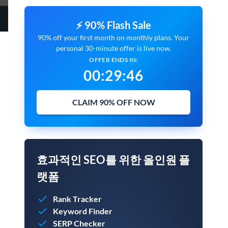
⚡ 90% Flash Sale
90% off your first month on monthly plans. Your
personal 30-minute offer is live now.
OFFER ENDS IN:
00
:
29
:
44
CLAIM 90% OFF NOW
효과적인 SEO를 위한 올인원 플
랫폼
Rank Tracker
Keyword Finder
SERP Checker