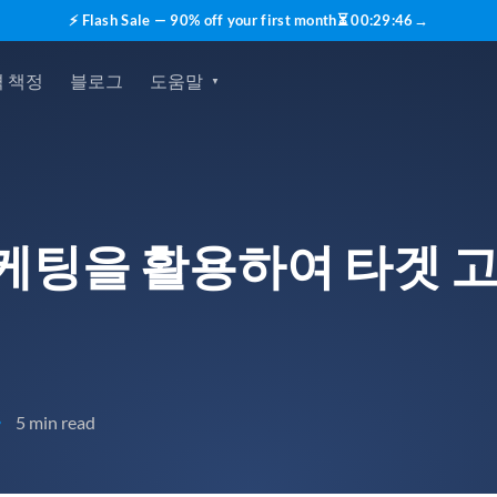
⚡ Flash Sale — 90% off your first month
⏳
00
:
29
:
44
→
 책정
블로그
도움말
케팅을 활용하여 타겟 
5 min read
•