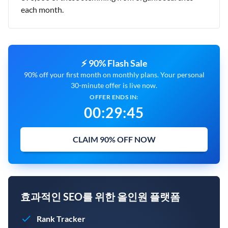
each month.
⚡ 90% Flash Sale
90% off your first month on monthly plans. Your personal
30-minute offer is live now.
OFFER ENDS IN:
00
:
29
:
45
CLAIM 90% OFF NOW
효과적인 SEO를 위한 올인원 플랫폼
Rank Tracker