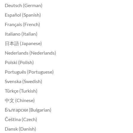
Deutsch (German)
Español (Spanish)
Français (French)
Italiano (Italian)
日本語 (Japanese)
Nederlands (Nederlands)
Polski (Polish)
Português (Portuguese)
Svenska (Swedish)
Türkçe (Turkish)
中文 (Chinese)
Български (Bulgarian)
Čeština (Czech)
Dansk (Danish)