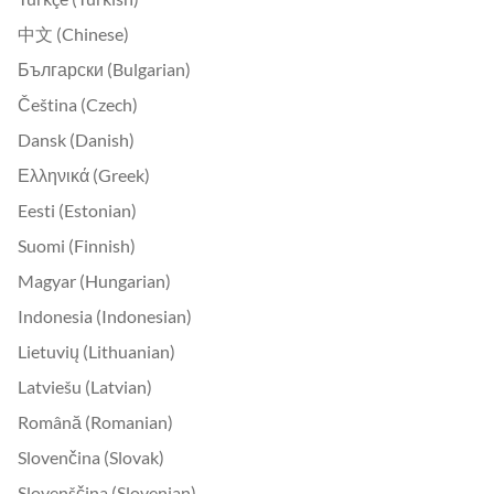
中文 (Chinese)
Български (Bulgarian)
Čeština (Czech)
Dansk (Danish)
Ελληνικά (Greek)
Eesti (Estonian)
Suomi (Finnish)
Magyar (Hungarian)
Indonesia (Indonesian)
Lietuvių (Lithuanian)
Latviešu (Latvian)
Română (Romanian)
Slovenčina (Slovak)
Slovenščina (Slovenian)