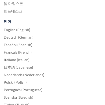
앱 마일스톤
헬프데스크
언어
English (English)
Deutsch (German)
Español (Spanish)
Français (French)
Italiano (Italian)
日本語 (Japanese)
Nederlands (Nederlands)
Polski (Polish)
Português (Portuguese)
Svenska (Swedish)
Türkçe (Turkish)