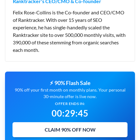
Ranktracker's CEO/CMO & Co-founder
Felix Rose-Collins is the Co-founder and CEO/CMO
of Ranktracker. With over 15 years of SEO
experience, he has single-handedly scaled the
Ranktracker site to over 500,000 monthly visits, with
390,000 of these stemming from organic searches
each month.
⚡ 90% Flash Sale
90% off your first month on monthly plans. Your personal
30-minute offer is live now.
OFFER ENDS IN:
00
:
29
:
45
CLAIM 90% OFF NOW