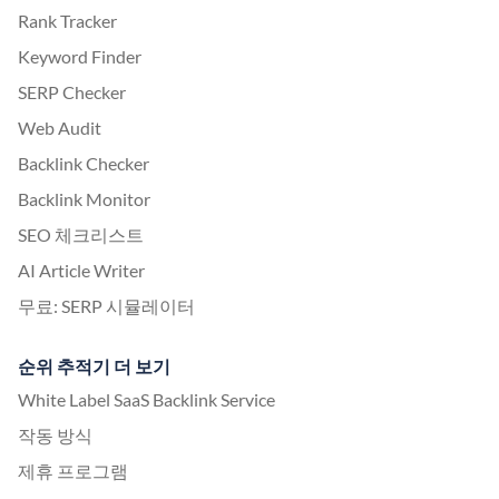
Rank Tracker
Keyword Finder
SERP Checker
Web Audit
Backlink Checker
Backlink Monitor
SEO 체크리스트
AI Article Writer
무료: SERP 시뮬레이터
순위 추적기 더 보기
White Label SaaS Backlink Service
작동 방식
제휴 프로그램