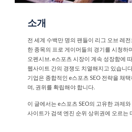
소개
전 세계 수백만 명의 팬들이 리그 오브 레전드
한 종목의 프로 게이머들의 경기를 시청하며
오펜시브. e스포츠 시장이 계속 성장함에 따
웹사이트 간의 경쟁도 치열해지고 있습니다
기업은 종합적인 e스포츠 SEO 전략을 채
며, 권위를 확립해야 합니다.
이 글에서는 e스포츠 SEO의 고유한 과제와
사이트가 검색 엔진 순위 상위권에 오르는 