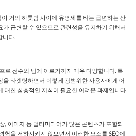
 팀이 거의 하룻밤 사이에 유명세를 타는 급변하는 산
요가 급변할 수 있으므로 관련성을 유지하기 위해서
합니다.
프로 선수와 팀에 이르기까지 매우 다양합니다. 특
시장을 타겟팅하면서 이렇게 광범위한 사용자에게 어
에 대한 심층적인 지식이 필요한 어려운 과제입니다.
상, 이미지 등 멀티미디어가 많은 콘텐츠가 포함되
 경험을 저하시키지 않으면서 이러한 요소를 SEO에