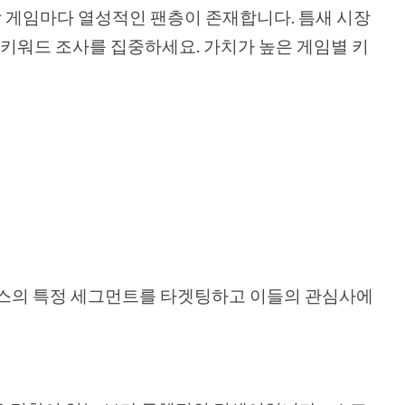
각 게임마다 열성적인 팬층이 존재합니다. 틈새 시장
 키워드 조사를 집중하세요. 가치가 높은 게임별 키
스의 특정 세그먼트를 타겟팅하고 이들의 관심사에