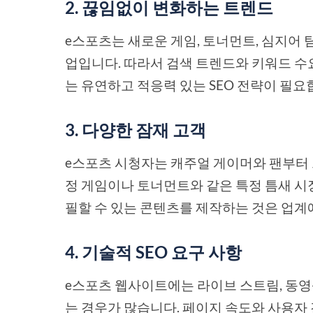
2.
끊임없이 변화하는 트렌드
e스포츠는 새로운 게임, 토너먼트, 심지어
업입니다. 따라서 검색 트렌드와 키워드 수
는 유연하고 적응력 있는 SEO 전략이 필요
3.
다양한 잠재 고객
e스포츠 시청자는 캐주얼 게이머와 팬부터 
정 게임이나 토너먼트와 같은 특정 틈새 
필할 수 있는 콘텐츠를 제작하는 것은 업계
4.
기술적 SEO 요구 사항
e스포츠 웹사이트에는 라이브 스트림, 동영
는 경우가 많습니다. 페이지 속도와 사용자