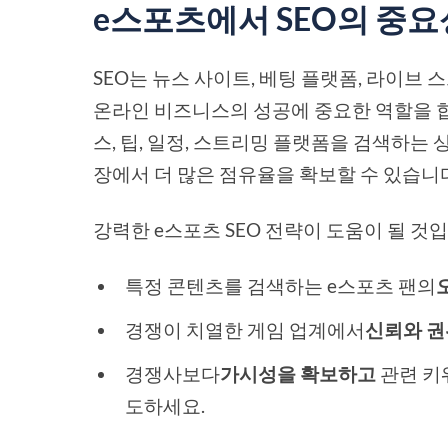
e스포츠에서 SEO의 중요
SEO는 뉴스 사이트, 베팅 플랫폼, 라이브 
온라인 비즈니스의 성공에 중요한 역할을 합
스, 팁, 일정, 스트리밍 플랫폼을 검색하는
장에서 더 많은 점유율을 확보할 수 있습니
강력한 e스포츠 SEO 전략이 도움이 될 것
특정 콘텐츠를 검색하는 e스포츠 팬의
경쟁이 치열한 게임 업계에서
신뢰와 
경쟁사보다
가시성을 확보하고
관련 키
도하세요.