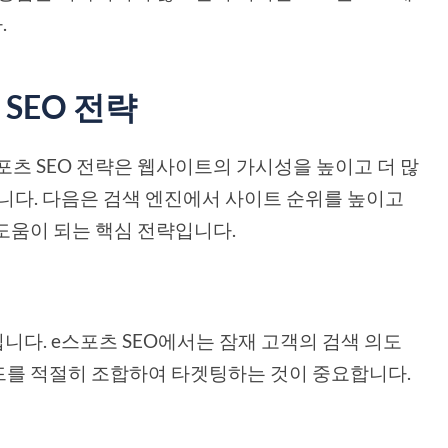
.
SEO 전략
츠 SEO 전략은 웹사이트의 가시성을 높이고 더 많
습니다. 다음은 검색 엔진에서 사이트 순위를 높이고
도움이 되는 핵심 전략입니다.
니다. e스포츠 SEO에서는 잠재 고객의 검색 의도
드를 적절히 조합하여 타겟팅하는 것이 중요합니다.