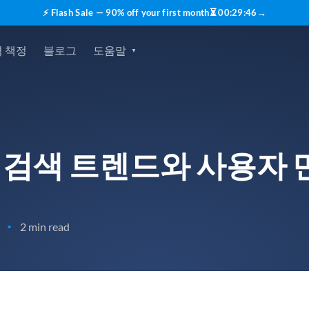
⚡ Flash Sale — 90% off your first month
⏳
00
:
29
:
45
→
 책정
블로그
도움말
 개요 검색 트렌드와 사용
2 min read
•