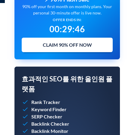
90% off your first month on monthly plans. Your
personal 30-minute offer is live now.
OFFER ENDS IN:
00
:
29
:
45
CLAIM 90% OFF NOW
효과적인 SEO를 위한 올인원 플
랫폼
Rank Tracker
Keyword Finder
SERP Checker
Backlink Checker
Backlink Monitor