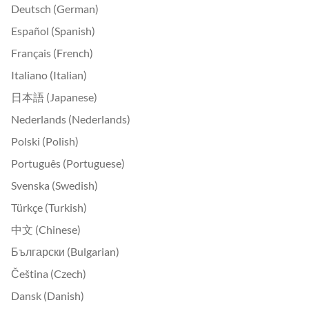
Deutsch (German)
Español (Spanish)
Français (French)
Italiano (Italian)
日本語 (Japanese)
Nederlands (Nederlands)
Polski (Polish)
Português (Portuguese)
Svenska (Swedish)
Türkçe (Turkish)
中文 (Chinese)
Български (Bulgarian)
Čeština (Czech)
Dansk (Danish)