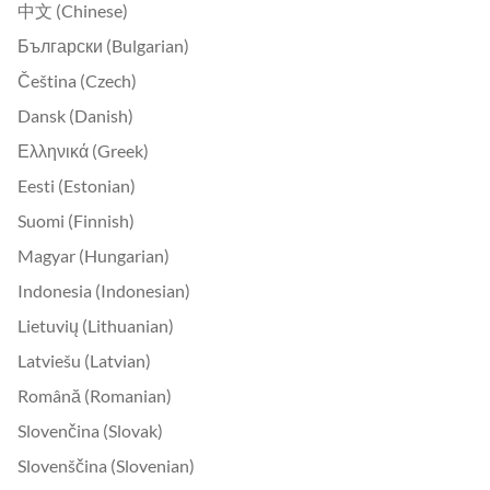
中文 (Chinese)
Български (Bulgarian)
Čeština (Czech)
Dansk (Danish)
Ελληνικά (Greek)
Eesti (Estonian)
Suomi (Finnish)
Magyar (Hungarian)
Indonesia (Indonesian)
Lietuvių (Lithuanian)
Latviešu (Latvian)
Română (Romanian)
Slovenčina (Slovak)
Slovenščina (Slovenian)