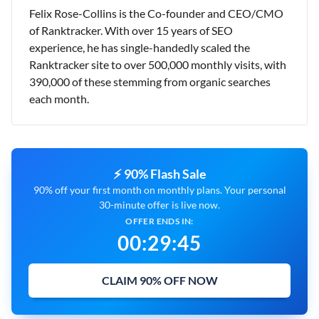
Felix Rose-Collins is the Co-founder and CEO/CMO
of Ranktracker. With over 15 years of SEO
experience, he has single-handedly scaled the
Ranktracker site to over 500,000 monthly visits, with
390,000 of these stemming from organic searches
each month.
⚡ 90% Flash Sale
90% off your first month on monthly plans. Your personal
30-minute offer is live now.
OFFER ENDS IN:
00
:
29
:
44
CLAIM 90% OFF NOW