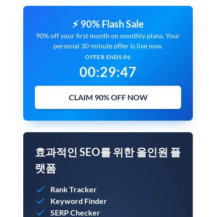
⚡ 90% Flash Sale
90% off your first month on monthly plans. Your
personal 30-minute offer is live now.
OFFER ENDS IN:
00
:
29
:
46
CLAIM 90% OFF NOW
효과적인 SEO를 위한 올인원 플
랫폼
Rank Tracker
Keyword Finder
SERP Checker