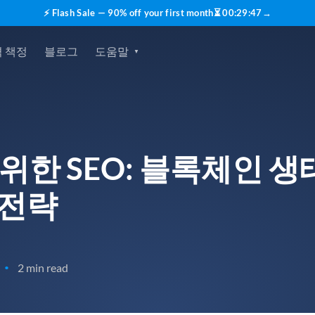
⚡ Flash Sale — 90% off your first month
⏳
00
:
29
:
46
→
 책정
블로그
도움말
 위한 SEO: 블록체인
 전략
2 min read
•