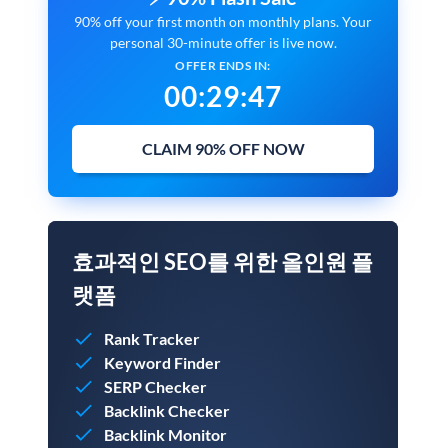
90% off your first month on monthly plans. Your
personal 30-minute offer is live now.
OFFER ENDS IN:
00
:
29
:
45
CLAIM 90% OFF NOW
효과적인 SEO를 위한 올인원 플
랫폼
Rank Tracker
Keyword Finder
SERP Checker
Backlink Checker
Backlink Monitor