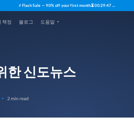
⚡ Flash Sale — 90% off your first month
⏳
00
:
29
:
45
→
 책정
블로그
도움말
 위한 신도뉴스
2 min read
•